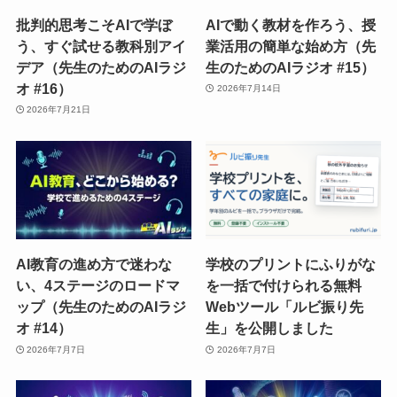
批判的思考こそAIで学ぼ
AIで動く教材を作ろう、授
う、すぐ試せる教科別アイ
業活用の簡単な始め方（先
デア（先生のためのAIラジ
生のためのAIラジオ #15）
オ #16）
2026年7月14日
2026年7月21日
AI教育の進め方で迷わな
学校のプリントにふりがな
い、4ステージのロードマ
を一括で付けられる無料
ップ（先生のためのAIラジ
Webツール「ルビ振り先
オ #14）
生」を公開しました
2026年7月7日
2026年7月7日