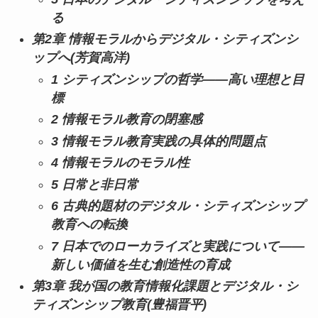
る
第2章 情報モラルからデジタル・シティズンシ
ップへ(芳賀高洋)
1 シティズンシップの哲学――高い理想と目
標
2 情報モラル教育の閉塞感
3 情報モラル教育実践の具体的問題点
4 情報モラルのモラル性
5 日常と非日常
6 古典的題材のデジタル・シティズンシップ
教育への転換
7 日本でのローカライズと実践について――
新しい価値を生む創造性の育成
第3章 我が国の教育情報化課題とデジタル・シ
ティズンシップ教育(豊福晋平)