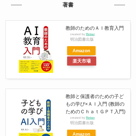
著書
教師のためのＡＩ教育入門
created by
Rinker
明治図書出版
Amazon
楽天市場
教師と保護者のための子ど
もの学び×ＡＩ入門 (教師の
ためのＣｈａｔＧＰＴ入門)
created by
Rinker
明治図書出版
Amazon