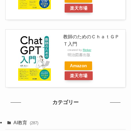
楽天市場
教師のためのＣｈａｔＧＰ
Ｔ入門
created by
Rinker
明治図書出版
Amazon
楽天市場
カテゴリー
AI教育
(287)