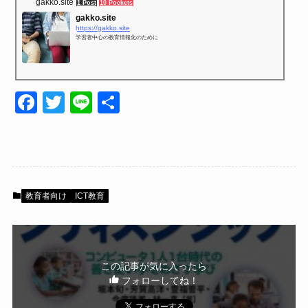
gakko.site
1 Post
10 Pockets
gakko.site
https://gakko.site
学習者中心の教育情報化のために
F
T
Li
共
a
wi
n
有
c
tt
e
e
er
b
教育者向け
ICT教育
o
o
k
この記事が気に入ったら
フォローしてね！