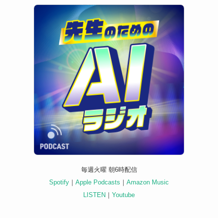
毎週火曜 朝6時配信
Spotify
｜
Apple Podcasts
｜
Amazon Music
LISTEN
｜
Youtube