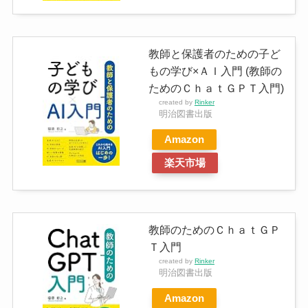
教師と保護者のための子ど
もの学び×ＡＩ入門 (教師の
ためのＣｈａｔＧＰＴ入門)
created by
Rinker
明治図書出版
Amazon
楽天市場
教師のためのＣｈａｔＧＰ
Ｔ入門
created by
Rinker
明治図書出版
Amazon