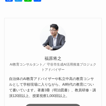
a
wi
n
有
c
tt
e
e
er
b
o
o
k
福原将之
AI教育コンサルタント／ 守谷市生成AI活用推進プロジェク
トアドバイザー
自治体のAI教育アドバイザーや私立中高の教育コンサ
ルとして学校現場に入りながら、AI時代の教育につい
て書いています。著書3冊（明治図書）、教員研修・講
演120回以上、授業視察1,000回以上。