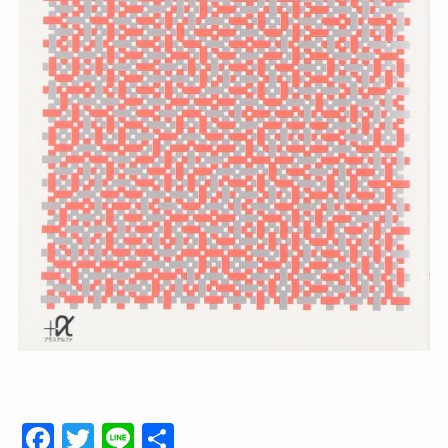
F
T
Li
共