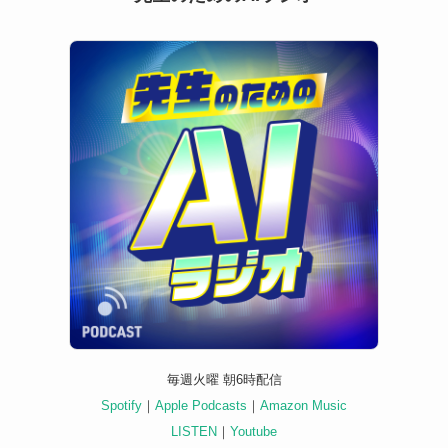
毎週火曜 朝6時配信
Spotify
｜
Apple Podcasts
｜
Amazon Music
LISTEN
｜
Youtube