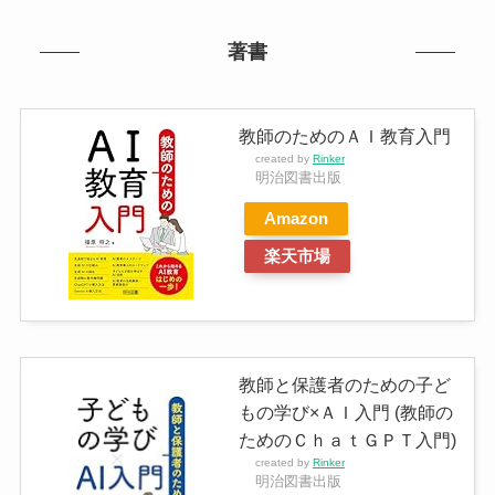
著書
教師のためのＡＩ教育入門
created by
Rinker
明治図書出版
Amazon
楽天市場
教師と保護者のための子ど
もの学び×ＡＩ入門 (教師の
ためのＣｈａｔＧＰＴ入門)
created by
Rinker
明治図書出版