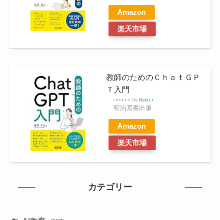
Amazon
楽天市場
教師のためのＣｈａｔＧＰ
Ｔ入門
created by
Rinker
明治図書出版
Amazon
楽天市場
カテゴリー