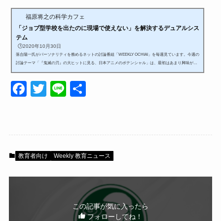
福原将之の科学カフェ
「ジョブ型学校を出たのに現場で使えない」を解決するデュアルシス
テム
🕒️2020年10月30日
落合陽一氏がパーソナリティを務めるネットの討論番組「WEEKLY OCHIAI」を毎週見ています。今週の
討論テーマ「『鬼滅の刃』の大ヒットに見る、日本アニメのポテンシャル」は、最初はあまり興味がな
かったのですが、蓋を開けてみたら「アニメ業界のビジネスモデル」や「クリエイター育成の課題」な
どの話題があって面白かったです。特に興味深かった点が「アニメ業界が直面している課題が教育」だ
F
T
Li
共
ったことです。専門学校などのジョブ型学校を出ても、現場で即戦力になるだけの訓練を受けられずに
いる人たちが多いそうです。アニメ業界は...
a
wi
n
有
c
tt
e
e
er
b
教育者向け
Weekly 教育ニュース
o
o
k
この記事が気に入ったら
フォローしてね！