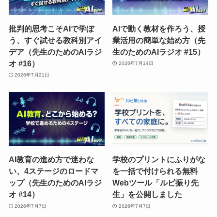
批判的思考こそAIで学ぼ
AIで動く教材を作ろう、授
う、すぐ試せる教科別アイ
業活用の簡単な始め方（先
デア（先生のためのAIラジ
生のためのAIラジオ #15）
オ #16）
2026年7月14日
2026年7月21日
AI教育の進め方で迷わな
学校のプリントにふりがな
い、4ステージのロードマ
を一括で付けられる無料
ップ（先生のためのAIラジ
Webツール「ルビ振り先
オ #14）
生」を公開しました
2026年7月7日
2026年7月7日