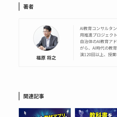
著者
AI教育コンサルタント 
用推進プロジェク
自治体のAI教育ア
がら、AI時代の教
演120回以上、授業
福原 将之
関連記事