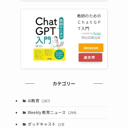
教師のための
ＣｈａｔＧＰ
Ｔ入門
created by
Rinker
明治図書出版
Amazon
楽天市
場
カテゴリー
AI教育
(287)
Weekly 教育ニュース
(294)
ポッドキャスト
(19)