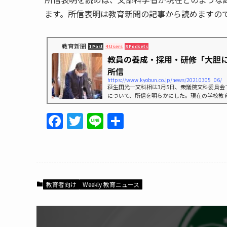
ます。所信表明は教育新聞の記事から読めますの
教育新聞
1 Post
4 Users
5 Pockets
教員の養成・採用・研修「大胆に
所信
https://www.kyobun.co.jp/news/20210305_06/
萩生田光一文科相は3月5日、衆議院文科委員会
について、所信を明らかにした。現在の学校教
展など社会構造の変化に対応できていないとの
CTの活用と少人数学級を車の両輪」として「
F
T
Li
共
構築を目指す幕開けの年にすることを強く決意
a
w
n
有
い学校教育の実現に向けては、教育の質を支え
要」と指摘した上で、教員の養成・採用・研修
c
itt
e
にまでさかのぼって、大胆に検討を進め...
e
er
b
教育者向け
Weekly 教育ニュース
o
o