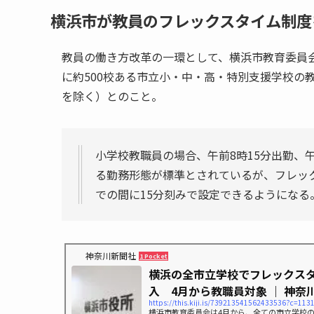
横浜市が教員のフレックスタイム制度
教員の働き方改革の一環として、横浜市教育委員
に約500校ある市立小・中・高・特別支援学校の
を除く）とのこと。
小学校教職員の場合、午前8時15分出勤、午
る勤務形態が標準とされているが、フレック
での間に15分刻みで設定できるようになる
神奈川新聞社
1 Pocket
横浜の全市立学校でフレックス
入 4月から教職員対象 ｜ 神奈川.
https://this.kiji.is/739213541562433536?c=11
横浜市教育委員会は4月から、全ての市立学校