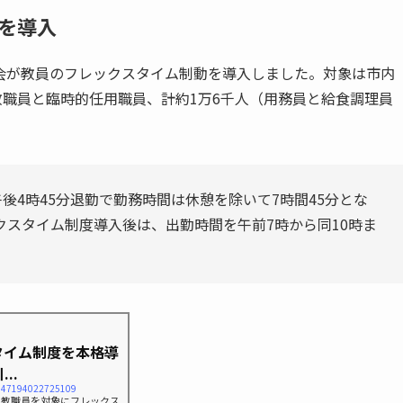
を導入
会が教員のフレックスタイム制動を導入しました。対象は市内
教職員と臨時的任用職員、計約1万6千人（用務員と給食調理員
後4時45分退勤で勤務時間は休憩を除いて7時間45分とな
スタイム制度導入後は、出勤時間を午前7時から同10時ま
。
タイム制度を本格導
..
3147194022725109
の教職員を対象にフレックス