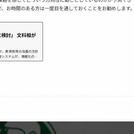
で、お時間のある方は一度目を通しておくことをお勧めします
検討」 文科相が
で、教育政策の当面の方針
育システムが、情報化の進
指摘があることに触れ、「I
『令和の日本型学校教育』の
している」と強調。「新し
る教師の力が何よりも重
について「基本的な在り方