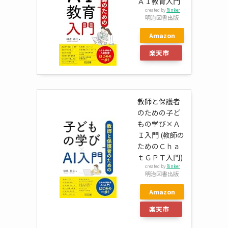
ＡＩ教育入門
created by
Rinker
明治図書出版
Amazon
楽天市
場
教師と保護者
のための子ど
もの学び×Ａ
Ｉ入門 (教師の
ためのＣｈａ
ｔＧＰＴ入門)
created by
Rinker
明治図書出版
Amazon
楽天市
場