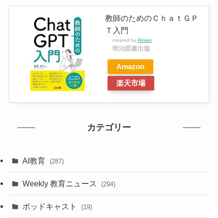
教師のためのＣｈａｔＧＰ
Ｔ入門
created by
Rinker
明治図書出版
Amazon
楽天市場
カテゴリー
AI教育
(287)
Weekly 教育ニュース
(294)
ポッドキャスト
(19)