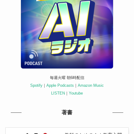
毎週火曜 朝6時配信
Spotify
｜
Apple Podcasts
｜
Amazon Music
LISTEN
｜
Youtube
著書