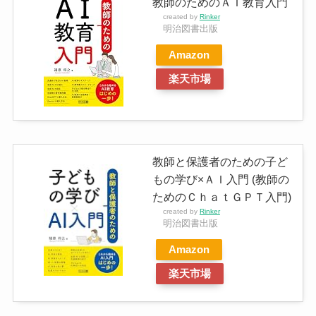
教師のためのＡＩ教育入門
created by
Rinker
明治図書出版
Amazon
楽天市場
教師と保護者のための子ど
もの学び×ＡＩ入門 (教師の
ためのＣｈａｔＧＰＴ入門)
created by
Rinker
明治図書出版
Amazon
楽天市場