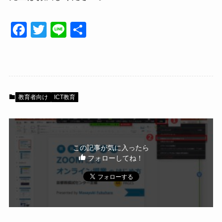
F
T
Li
共
a
wi
n
有
c
tt
e
e
er
b
教育者向け
ICT教育
o
o
k
この記事が気に入ったら
フォローしてね！