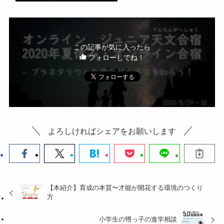
o
o
k
この記事が気に入ったら
フォローしてね！
よろしければシェアをお願いします
【本紹介】育成の本質〜才能が開花する環境のつくり
方
小学生の甥っ子の進学相談