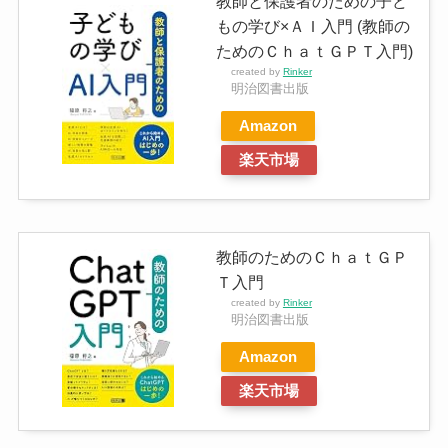
教師と保護者のための子ど
もの学び×ＡＩ入門 (教師の
ためのＣｈａｔＧＰＴ入門)
created by
Rinker
明治図書出版
Amazon
楽天市場
教師のためのＣｈａｔＧＰ
Ｔ入門
created by
Rinker
明治図書出版
Amazon
楽天市場