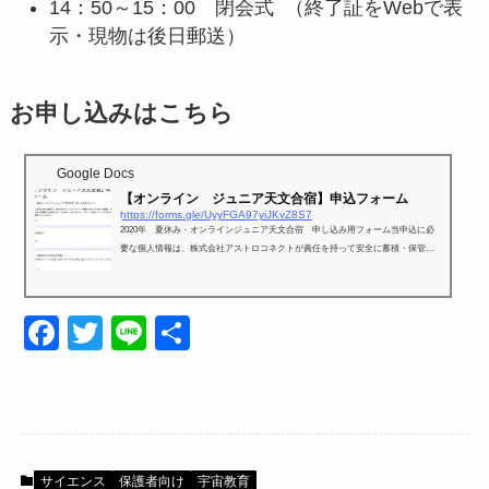
14：50～15：00 閉会式 （終了証をWebで表
示・現物は後日郵送）
お申し込みはこちら
Google Docs
【オンライン ジュニア天文合宿】申込フォーム
https://forms.gle/UyyFGA97yiJKvZ8S7
2020年 夏休み・オンラインジュニア天文合宿 申し込み用フォーム当申込に必
要な個人情報は、株式会社アストロコネクトが責任を持って安全に蓄積・保管
し、第三者に譲渡及び提供することは決してありません。また、今回のジュニア
天文合宿以外では使用いたしません。
F
T
Li
共
a
wi
n
有
c
tt
e
e
er
b
サイエンス
保護者向け
宇宙教育