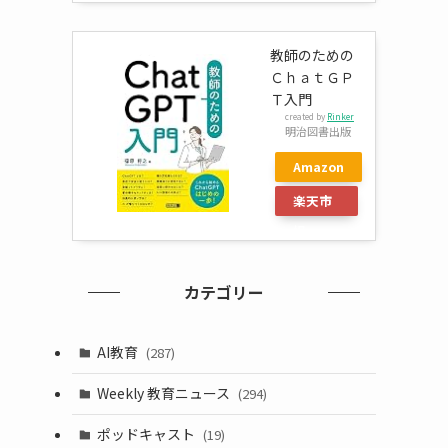
教師のための
ＣｈａｔＧＰ
Ｔ入門
created by
Rinker
明治図書出版
Amazon
楽天市
場
カテゴリー
AI教育
(287)
Weekly 教育ニュース
(294)
ポッドキャスト
(19)