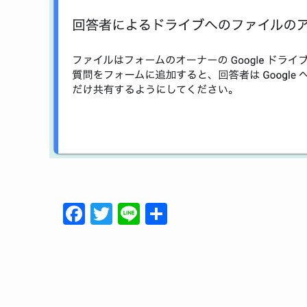
F
T
Li
共
a
w
n
有
c
itt
e
e
er
b