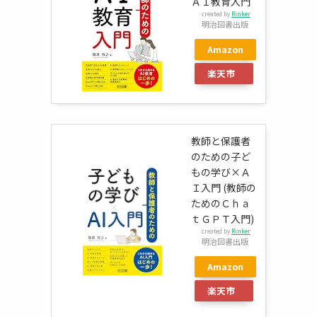
ＡＩ教育入門
created by
Rinker
明治図書出版
Amazon
楽天市
場
教師と保護者
のための子ど
もの学び×Ａ
Ｉ入門 (教師の
ためのＣｈａ
ｔＧＰＴ入門)
created by
Rinker
明治図書出版
Amazon
楽天市
場