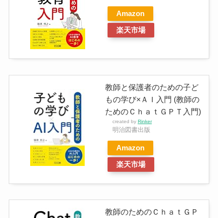
Amazon
楽天市場
教師と保護者のための子ど
もの学び×ＡＩ入門 (教師の
ためのＣｈａｔＧＰＴ入門)
created by
Rinker
明治図書出版
Amazon
楽天市場
教師のためのＣｈａｔＧＰ