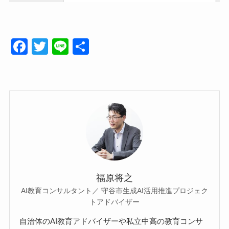
F
T
Li
共
a
wi
n
有
c
tt
e
e
er
b
o
o
k
福原将之
AI教育コンサルタント／ 守谷市生成AI活用推進プロジェク
トアドバイザー
自治体のAI教育アドバイザーや私立中高の教育コンサ