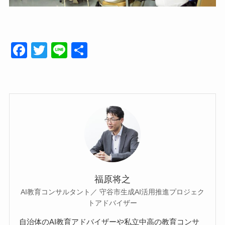
F
T
Li
共
a
wi
n
有
c
tt
e
e
er
b
o
o
k
福原将之
AI教育コンサルタント／ 守谷市生成AI活用推進プロジェク
トアドバイザー
自治体のAI教育アドバイザーや私立中高の教育コンサ