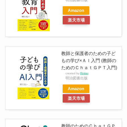
Amazon
楽天市場
教師と保護者のための子ど
もの学び×ＡＩ入門 (教師の
ためのＣｈａｔＧＰＴ入門)
created by
Rinker
明治図書出版
Amazon
楽天市場
教師のためのＣｈａｔＧＰ