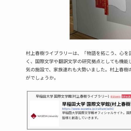
村上春樹ライブラリーは、「物語を拓こう、心を
く、国際文学や翻訳文学の研究拠点としても機能
気の施設で、家族連れも大勢いました。村上春樹
がでしょうか。
早稲田大学 国際文学館(村上春樹ライブラリー)
6 Users
9 Pock
早稲田大学 国際文学館(村上春樹
https://www.waseda.jp/culture/wihl/
早稲田大学国際文学館オフィシャルサイト。国
皆様と創造していきます。