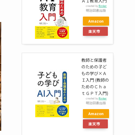
ＡＩ教育入門
created by
Rinker
明治図書出版
Amazon
楽天市
場
教師と保護者
のための子ど
もの学び×Ａ
Ｉ入門 (教師の
ためのＣｈａ
ｔＧＰＴ入門)
created by
Rinker
明治図書出版
Amazon
楽天市
場