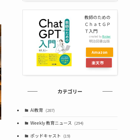
教師のための
ＣｈａｔＧＰ
Ｔ入門
created by
Rinker
明治図書出版
Amazon
楽天市
場
カテゴリー
AI教育
(287)
Weekly 教育ニュース
(294)
ポッドキャスト
(19)