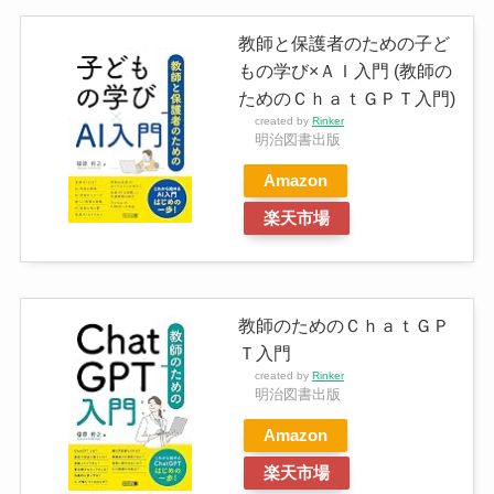
教師と保護者のための子ど
もの学び×ＡＩ入門 (教師の
ためのＣｈａｔＧＰＴ入門)
created by
Rinker
明治図書出版
Amazon
楽天市場
教師のためのＣｈａｔＧＰ
Ｔ入門
created by
Rinker
明治図書出版
Amazon
楽天市場