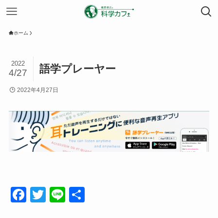
ホーム
2022
語学プレーヤー
4/27
2022年4月27日
F
T
Li
共
a
wi
n
有