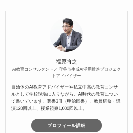
c
tt
e
e
er
b
o
o
k
福原将之
AI教育コンサルタント／ 守谷市生成AI活用推進プロジェク
トアドバイザー
自治体のAI教育アドバイザーや私立中高の教育コンサ
ルとして学校現場に入りながら、AI時代の教育につい
て書いています。著書3冊（明治図書）、教員研修・講
演120回以上、授業視察1,000回以上。
プロフィール詳細