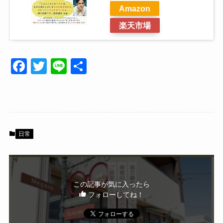
Amazon
楽天市場
F
T
Li
共
a
wi
n
有
c
tt
e
e
er
b
日常
o
o
k
この記事が気に入ったら
フォローしてね！