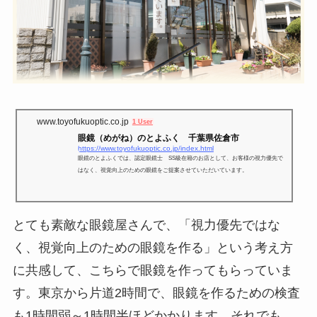
www.toyofukuoptic.co.jp
1 User
眼鏡（めがね）のとよふく 千葉県佐倉市
https://www.toyofukuoptic.co.jp/index.html
眼鏡のとよふくでは、認定眼鏡士 SS級在籍のお店として、お客様の視力優先で
はなく、視覚向上のための眼鏡をご提案させていただいています。
とても素敵な眼鏡屋さんで、「視力優先ではな
く、視覚向上のための眼鏡を作る」という考え方
に共感して、こちらで眼鏡を作ってもらっていま
す。東京から片道2時間で、眼鏡を作るための検査
も1時間弱～1時間半ほどかかります。それでも、