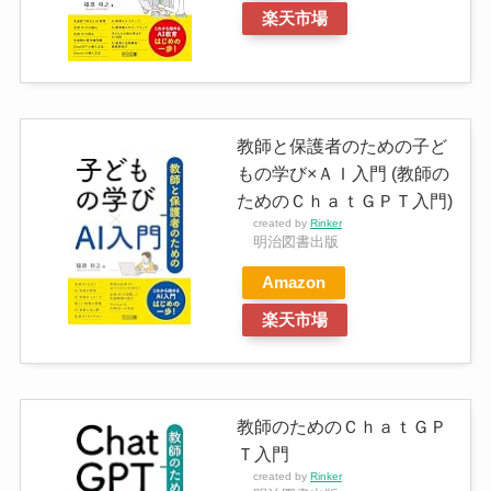
楽天市場
教師と保護者のための子ど
もの学び×ＡＩ入門 (教師の
ためのＣｈａｔＧＰＴ入門)
created by
Rinker
明治図書出版
Amazon
楽天市場
教師のためのＣｈａｔＧＰ
Ｔ入門
created by
Rinker