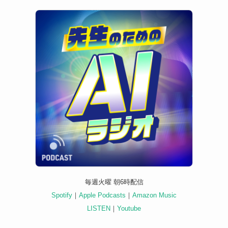
毎週火曜 朝6時配信
Spotify
｜
Apple Podcasts
｜
Amazon Music
LISTEN
｜
Youtube