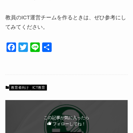
教員のICT運営チームを作るときは、ぜひ参考にし
てみてください。
F
T
Li
共
a
wi
n
有
c
tt
e
e
er
b
教育者向け
ICT教育
o
o
k
この記事が気に入ったら
フォローしてね！