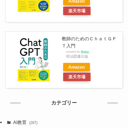
Amazon
楽天市場
教師のためのＣｈａｔＧＰ
Ｔ入門
created by
Rinker
明治図書出版
Amazon
楽天市場
カテゴリー
AI教育
(287)