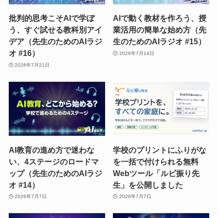
批判的思考こそAIで学ぼ
AIで動く教材を作ろう、授
う、すぐ試せる教科別アイ
業活用の簡単な始め方（先
デア（先生のためのAIラジ
生のためのAIラジオ #15）
オ #16）
2026年7月14日
2026年7月21日
AI教育の進め方で迷わな
学校のプリントにふりがな
い、4ステージのロードマ
を一括で付けられる無料
ップ（先生のためのAIラジ
Webツール「ルビ振り先
オ #14）
生」を公開しました
2026年7月7日
2026年7月7日