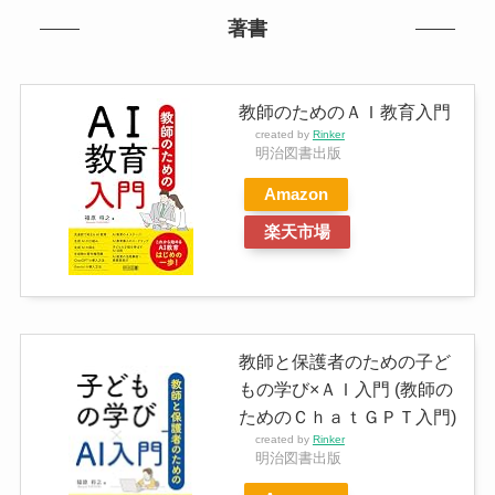
著書
教師のためのＡＩ教育入門
created by
Rinker
明治図書出版
Amazon
楽天市場
教師と保護者のための子ど
もの学び×ＡＩ入門 (教師の
ためのＣｈａｔＧＰＴ入門)
created by
Rinker
明治図書出版