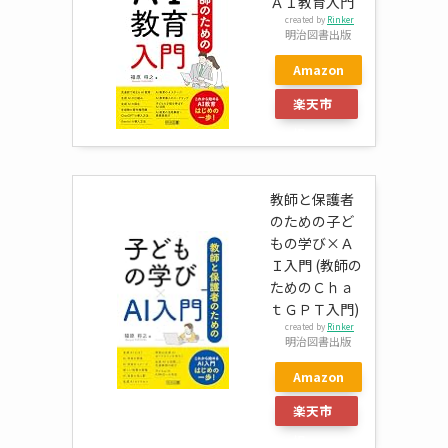
ＡＩ教育入門
created by
Rinker
明治図書出版
Amazon
楽天市
場
教師と保護者
のための子ど
もの学び×Ａ
Ｉ入門 (教師の
ためのＣｈａ
ｔＧＰＴ入門)
created by
Rinker
明治図書出版
Amazon
楽天市
場