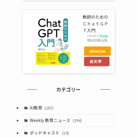
教師のための
ＣｈａｔＧＰ
Ｔ入門
created by
Rinker
明治図書出版
Amazon
楽天市
場
カテゴリー
AI教育
(287)
Weekly 教育ニュース
(294)
ポッドキャスト
(19)