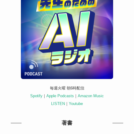
毎週火曜 朝6時配信
Spotify
｜
Apple Podcasts
｜
Amazon Music
LISTEN
｜
Youtube
著書