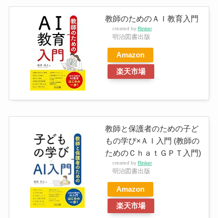
教師のためのＡＩ教育入門
created by
Rinker
明治図書出版
Amazon
楽天市場
教師と保護者のための子ど
もの学び×ＡＩ入門 (教師の
ためのＣｈａｔＧＰＴ入門)
created by
Rinker
明治図書出版
Amazon
楽天市場