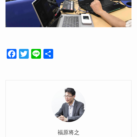
F
T
Li
共
a
wi
n
有
c
tt
e
e
er
b
o
o
k
福原将之