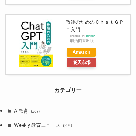
教師のためのＣｈａｔＧＰ
Ｔ入門
created by
Rinker
明治図書出版
Amazon
楽天市場
カテゴリー
AI教育
(287)
Weekly 教育ニュース
(294)