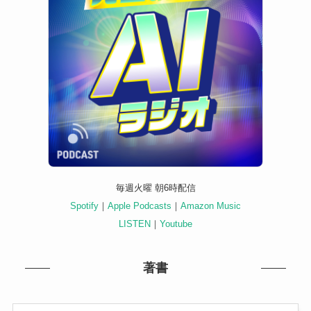
毎週火曜 朝6時配信
Spotify
｜
Apple Podcasts
｜
Amazon Music
LISTEN
｜
Youtube
著書