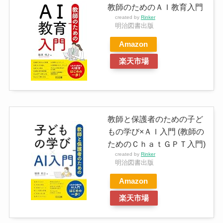
教師のためのＡＩ教育入門
created by
Rinker
明治図書出版
Amazon
楽天市場
教師と保護者のための子ど
もの学び×ＡＩ入門 (教師の
ためのＣｈａｔＧＰＴ入門)
created by
Rinker
明治図書出版
Amazon
楽天市場