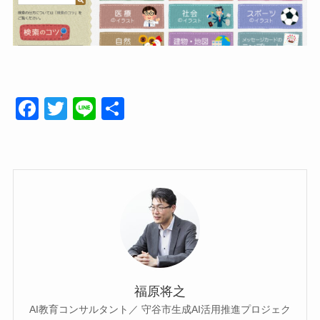
F
T
Li
共
a
wi
n
有
c
tt
e
e
er
b
o
o
k
福原将之
AI教育コンサルタント／ 守谷市生成AI活用推進プロジェク