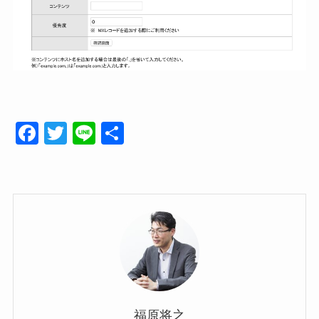
F
T
Li
共
a
wi
n
有
c
tt
e
e
er
b
o
o
k
福原将之