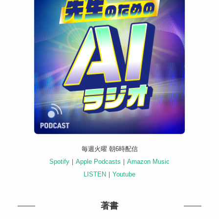
毎週火曜 朝6時配信
Spotify
｜
Apple Podcasts
｜
Amazon Music
LISTEN
｜
Youtube
著書