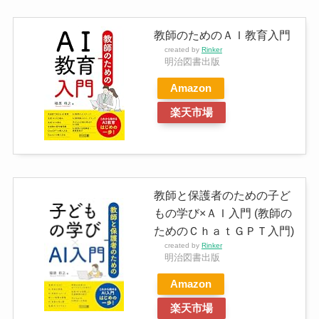
教師のためのＡＩ教育入門
created by
Rinker
明治図書出版
Amazon
楽天市場
教師と保護者のための子ど
もの学び×ＡＩ入門 (教師の
ためのＣｈａｔＧＰＴ入門)
created by
Rinker
明治図書出版
Amazon
楽天市場