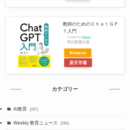
教師のためのＣｈａｔＧＰ
Ｔ入門
created by
Rinker
明治図書出版
Amazon
楽天市場
カテゴリー
AI教育
(287)
Weekly 教育ニュース
(294)