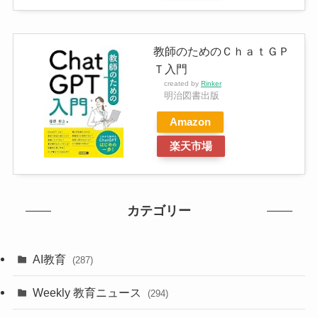
教師のためのＣｈａｔＧＰ
Ｔ入門
created by
Rinker
明治図書出版
Amazon
楽天市場
カテゴリー
AI教育
(287)
Weekly 教育ニュース
(294)