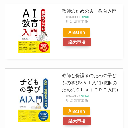
教師のためのＡＩ教育入門
created by
Rinker
明治図書出版
Amazon
楽天市場
教師と保護者のための子ど
もの学び×ＡＩ入門 (教師の
ためのＣｈａｔＧＰＴ入門)
created by
Rinker
明治図書出版
Amazon
楽天市場