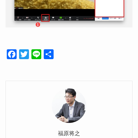
F
T
Li
共
a
wi
n
有
c
tt
e
e
er
b
o
o
k
福原将之