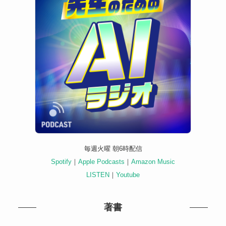
毎週火曜 朝6時配信
Spotify
｜
Apple Podcasts
｜
Amazon Music
LISTEN
｜
Youtube
著書