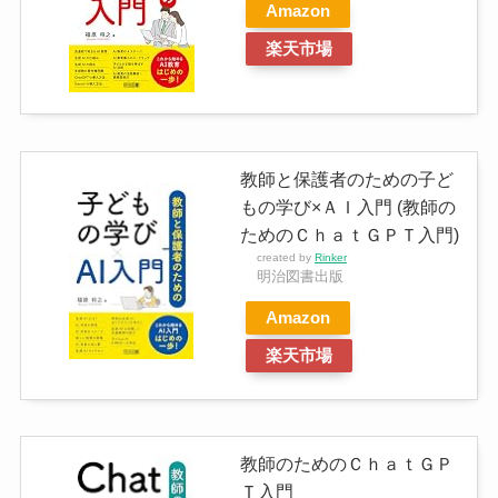
Amazon
楽天市場
教師と保護者のための子ど
もの学び×ＡＩ入門 (教師の
ためのＣｈａｔＧＰＴ入門)
created by
Rinker
明治図書出版
Amazon
楽天市場
教師のためのＣｈａｔＧＰ
Ｔ入門