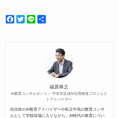
F
T
Li
共
a
wi
n
有
c
tt
e
e
er
b
o
o
k
福原将之
AI教育コンサルタント／ 守谷市生成AI活用推進プロジェク
トアドバイザー
自治体のAI教育アドバイザーや私立中高の教育コンサ
ルとして学校現場に入りながら、AI時代の教育につい