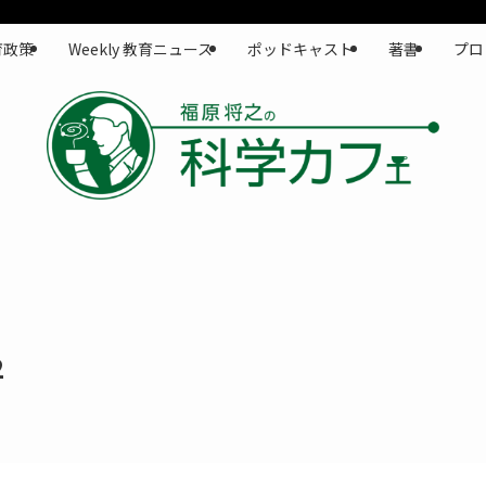
育政策
Weekly 教育ニュース
ポッドキャスト
著書
プロ
2