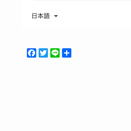
F
T
Li
共
a
w
n
有
c
itt
e
e
er
b
o
o
k