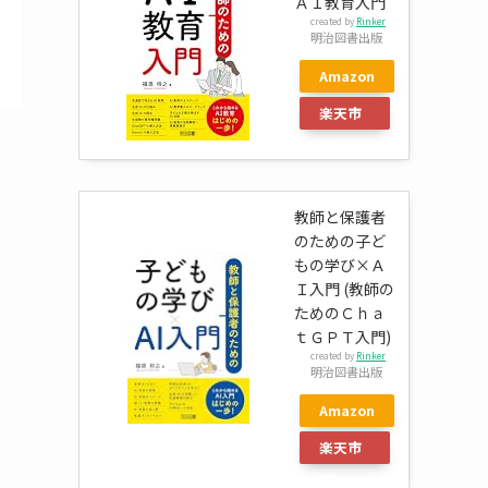
ＡＩ教育入門
created by
Rinker
明治図書出版
Amazon
楽天市
場
教師と保護者
のための子ど
もの学び×Ａ
Ｉ入門 (教師の
ためのＣｈａ
ｔＧＰＴ入門)
created by
Rinker
明治図書出版
Amazon
楽天市
場