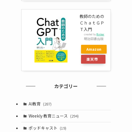
教師のための
ＣｈａｔＧＰ
Ｔ入門
created by
Rinker
明治図書出版
Amazon
楽天市
場
カテゴリー
AI教育
(287)
Weekly 教育ニュース
(294)
ポッドキャスト
(19)