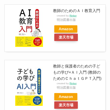
教師のためのＡＩ教育入門
created by
Rinker
明治図書出版
Amazon
楽天市場
教師と保護者のための子ど
もの学び×ＡＩ入門 (教師の
ためのＣｈａｔＧＰＴ入門)
created by
Rinker
明治図書出版
Amazon
楽天市場