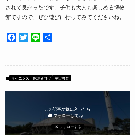
されて良かったです。子供も大人も楽しめる博物
館ですので、ぜひ遊びに行ってみてくださいね。
F
T
Li
共
a
wi
n
有
c
tt
e
e
er
b
サイエンス
保護者向け
宇宙教育
o
o
k
この記事が気に入ったら
フォローしてね！