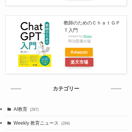
教師のためのＣｈａｔＧＰ
Ｔ入門
created by
Rinker
明治図書出版
Amazon
楽天市場
カテゴリー
AI教育
(287)
Weekly 教育ニュース
(294)