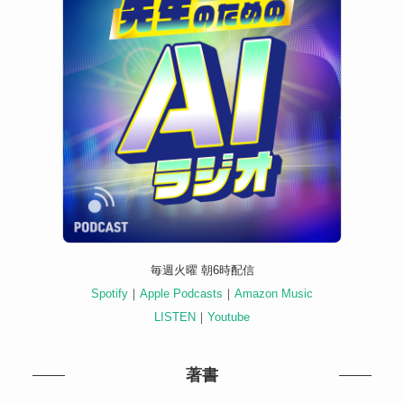
毎週火曜 朝6時配信
Spotify
｜
Apple Podcasts
｜
Amazon Music
LISTEN
｜
Youtube
著書